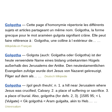
Golgotha
— Cette page d’homonymie répertorie les différents
sujets et articles partageant un même nom. Golgotha, la forme
grecque pour le mot araméen gulgota signifiant crâne. Elle peut
faire référence à : Golgotha, une colline à l extérieur de… …
Wikipédia en Français
Golgotha
— Golgota (auch: Golgatha oder Golgotha) ist der
heute verwendete Name eines bislang unbekannten Hügels
außerhalb des Jerusalems der Antike. Den neutestamentlichen
Evangelien zufolge wurde dort Jesus von Nazaret gekreuzigt.
Pilger auf dem als… …
Deutsch Wikipedia
Golgotha
— /gol geuh theuh/, n. 1. a hill near Jerusalem where
Jesus was crucified; Calvary. 2. a place of suffering or sacrifice. 3.
a place of burial. Also, golgotha (for defs. 2, 3). [1585 95; < L
(Vulgate) < Gk golgothá < Aram gulgalta, akin to Heb.… …
Universalium