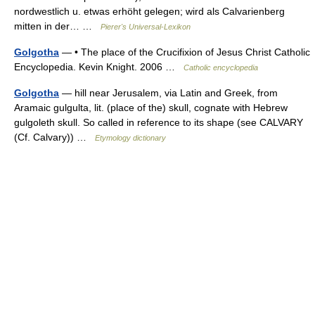
nordwestlich u. etwas erhöht gelegen; wird als Calvarienberg
mitten in der… …
Pierer's Universal-Lexikon
Golgotha
— • The place of the Crucifixion of Jesus Christ Catholic
Encyclopedia. Kevin Knight. 2006 …
Catholic encyclopedia
Golgotha
— hill near Jerusalem, via Latin and Greek, from
Aramaic gulgulta, lit. (place of the) skull, cognate with Hebrew
gulgoleth skull. So called in reference to its shape (see CALVARY
(Cf. Calvary)) …
Etymology dictionary