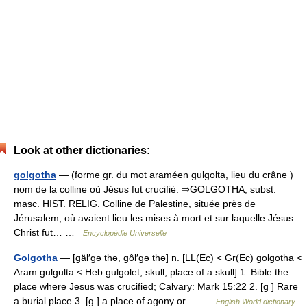
Look at other dictionaries:
golgotha
— (forme gr. du mot araméen gulgolta, lieu du crâne )
nom de la colline où Jésus fut crucifié. ⇒GOLGOTHA, subst.
masc. HIST. RELIG. Colline de Palestine, située près de
Jérusalem, où avaient lieu les mises à mort et sur laquelle Jésus
Christ fut… …
Encyclopédie Universelle
Golgotha
— [gäl′gə thə, gôl′gə thə] n. [LL(Ec) < Gr(Ec) golgotha <
Aram gulgulta < Heb gulgolet, skull, place of a skull] 1. Bible the
place where Jesus was crucified; Calvary: Mark 15:22 2. [g ] Rare
a burial place 3. [g ] a place of agony or… …
English World dictionary