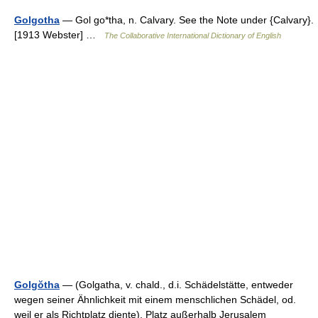
Golgotha
— Gol go*tha, n. Calvary. See the Note under {Calvary}.
[1913 Webster] …
The Collaborative International Dictionary of English
Golgŏtha
— (Golgatha, v. chald., d.i. Schädelstätte, entweder
wegen seiner Ähnlichkeit mit einem menschlichen Schädel, od.
weil er als Richtplatz diente), Platz außerhalb Jerusalem