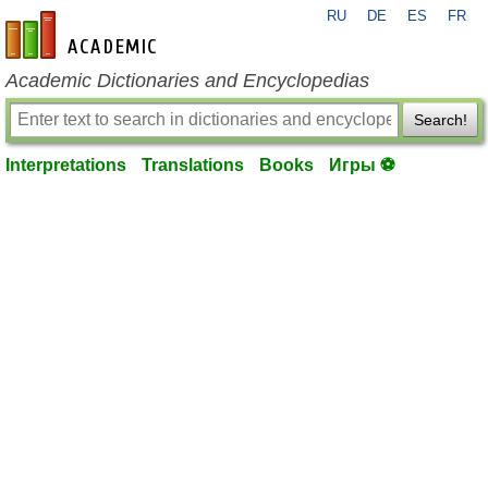
RU
DE
ES
FR
en-academic.com
Academic Dictionaries and Encyclopedias
Search!
Interpretations
Translations
Books
Игры ⚽