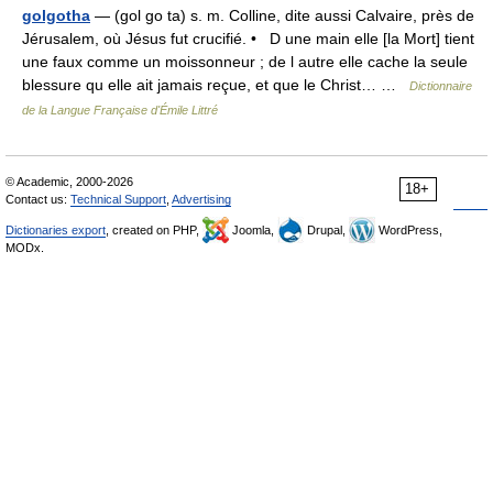
golgotha
— (gol go ta) s. m. Colline, dite aussi Calvaire, près de
Jérusalem, où Jésus fut crucifié. • D une main elle [la Mort] tient
une faux comme un moissonneur ; de l autre elle cache la seule
blessure qu elle ait jamais reçue, et que le Christ… …
Dictionnaire
de la Langue Française d'Émile Littré
© Academic, 2000-2026
18+
Contact us:
Technical Support
,
Advertising
Dictionaries export
, created on PHP,
Joomla,
Drupal,
WordPress,
MODx.