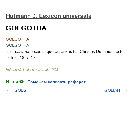
Hofmann J. Lexicon universale
GOLGOTHA
GOLGOTHA
GOLGOTHA
i. e.
calvaria
, locus in quo crucifixus fuit Christus Dominus noster.
Ioh. c. 19. v. 17.
Hofmann J. Lexicon universale
.
1698
.
Игры ⚽
Поможем написать реферат
GOLGI
GOLIAH